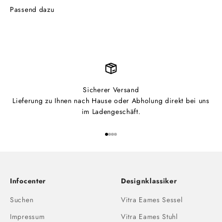
Sicherer Versand
Lieferung zu Ihnen nach Hause oder Abholung direkt bei uns
im Ladengeschäft.
Gehe zu Element 1
Gehe zu Element 2
Gehe zu Element 3
Gehe zu Element 4
Infocenter
Designklassiker
Suchen
Vitra Eames Sessel
Impressum
Vitra Eames Stuhl