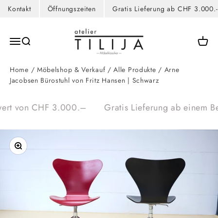
Kontakt
Öffnungszeiten
Gratis Lieferung ab CHF 3.000.-
Zum Inhalt springen
atelier TILIJA
Navigationsmenü öffnen
Suche öffnen
Waren
Home
/
Möbelshop & Verkauf
/
Alle Produkte
/
Arne
Jacobsen Bürostuhl von Fritz Hansen | Schwarz
wert von CHF 3.000.–
Gratis Lieferung ab einem Be
Bild vergrößern