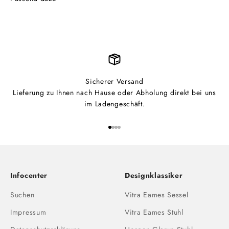
Sicherer Versand
Lieferung zu Ihnen nach Hause oder Abholung direkt bei uns
im Ladengeschäft.
Gehe zu Element 1
Gehe zu Element 2
Gehe zu Element 3
Gehe zu Element 4
Infocenter
Designklassiker
Suchen
Vitra Eames Sessel
Impressum
Vitra Eames Stuhl