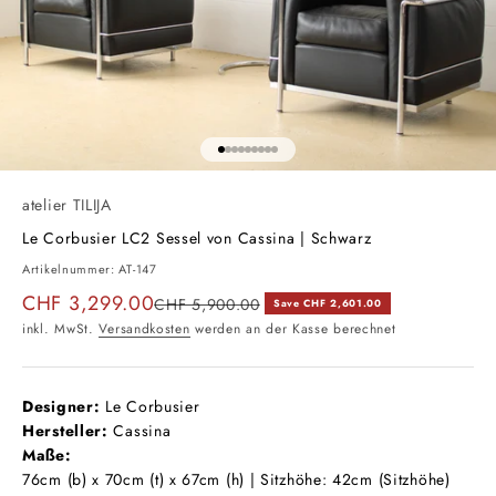
Gehe zu Element 1
Gehe zu Element 2
Gehe zu Element 3
Gehe zu Element 4
Gehe zu Element 5
Gehe zu Element 6
Gehe zu Element 7
Gehe zu Element 8
Gehe zu Element 9
atelier TILIJA
Le Corbusier LC2 Sessel von Cassina | Schwarz
Artikelnummer: AT-147
Angebot
CHF 3,299.00
Regulärer Preis
CHF 5,900.00
Save CHF 2,601.00
inkl. MwSt.
Versandkosten
werden an der Kasse berechnet
Designer:
Le Corbusier
Hersteller:
Cassina
Maße:
76cm (b) x 70cm (t) x 67cm (h) | Sitzhöhe: 42cm (Sitzhöhe)