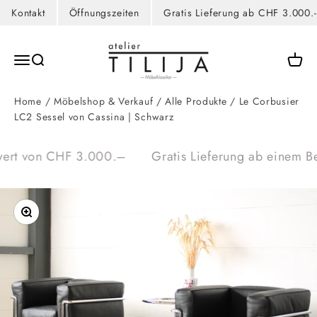
Kontakt
Öffnungszeiten
Gratis Lieferung ab CHF 3.000.-
Zum Inhalt springen
atelier TILIJA
Navigationsmenü öffnen
Suche öffnen
Waren
Home
/
Möbelshop & Verkauf
/
Alle Produkte
/
Le Corbusier
LC2 Sessel von Cassina | Schwarz
wert von CHF 3.000.–
Gratis Lieferung ab einem Be
Bild vergrößern